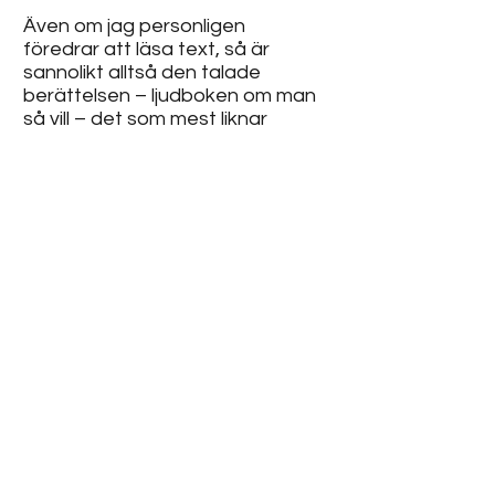
Även om jag personligen
föredrar att läsa text, så är
sannolikt alltså den talade
berättelsen – ljudboken om man
så vill – det som mest liknar
människans ursprungliga sätt att
dela berättelser.
Varför skriver jag? Kanske mest
för att jag kan. Kanske för att
jag tycker att den som har
något att berätta också bör
göra det.
Genom att dela med sig av sina
tankar och ta del av andras
växer man som individ och blir en
del av ett större sammanhang...
Bo Hedqvist